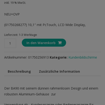
inkl. 19 % MwSt.
NEU+OVP
(01750268277) 10,1″ mit PcTouch, LCD Wide Display,
Lieferzeit: 1-3 Werktage
01750256913
In den Warenkorb
Wincor
Nixdorf
Artikelnummer:
01750256913
Kategorie:
Kundenbildschirme
BA90
Menge
Beschreibung
Zusätzliche Information
Der BA90 mit seinem dünnen rahmenlosen Design und einem
robusten Aluminium-Gehäuse
zur
Verwendung als Kundenanzeige oder Bedieneranzeige für