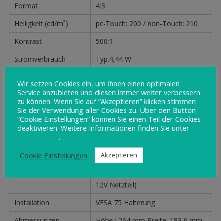
Format
4:3
Helligkeit (cd/m²)
pc-Touch: 200 / non-Touch: 210
Kontrast
500:1
Stromverbrauch
Typ.4,44 W
Standby
< 0,5 W
Wir setzen Cookies ein, um Ihnen einen optimalen
Service anzubieten und diesen immer weiter verbessern
Betriebstemperatur
5 bis +40
zu können. Wenn Sie auf “Akzeptieren” klicken stimmen
(°C)
Sie der Verwendung aller Cookies zu. Über den Button
“Cookie Einstellungen” können Sie einen Teil der Cookies
Diplay-Farbe
silber
deaktivieren. Weitere Informationen finden Sie unter
Datenschutz
.
Schnittstelle
PanelLink2™, DVI-I, USB-B,
Power-jack
Cookie Einstellungen
Akzeptieren
Spannungsversorgung
12VDC ( Power USB oder externen
12V Netzteil)
Installation
VESA 75 Halterung
Abmessungen
Höhe : 264 mm Breite: 183,6 mm