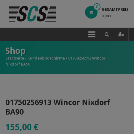
Direkt
0
GESAMTPREIS
zum
0,00 €
Inhalt
Shop
Startseite
/
Kundenbildschirme
/ 01750256913 Wincor
Nixdorf BA90
01750256913 Wincor Nixdorf
BA90
155,00
€