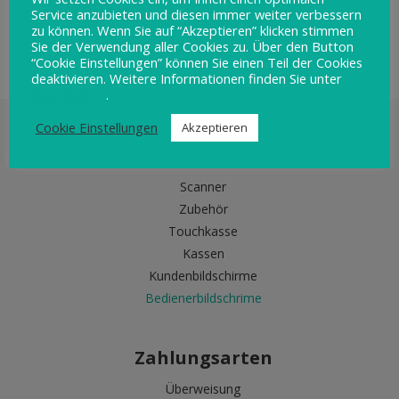
Service anzubieten und diesen immer weiter verbessern
BEDIENERBILDSCHRIME
zu können. Wenn Sie auf “Akzeptieren” klicken stimmen
Sie der Verwendung aller Cookies zu. Über den Button
“Cookie Einstellungen” können Sie einen Teil der Cookies
deaktivieren. Weitere Informationen finden Sie unter
Datenschutz
.
Cookie Einstellungen
Akzeptieren
Produkte
Scanner
Zubehör
Touchkasse
Kassen
Kundenbildschirme
Bedienerbildschrime
Zahlungsarten
Überweisung