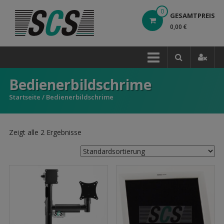
Direkt
0
GESAMTPREIS
zum
0,00 €
Inhalt
Bedienerbildschrime
Startseite
/ Bedienerbildschrime
Zeigt alle 2 Ergebnisse