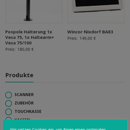
Pospole Halterung 1x
Wincor Nixdorf BA83
Vesa 75, 1x Haltearm+
Preis:
149,00
€
Vesa 75/100
Preis:
180,00
€
Produkte
SCANNER
ZUBEHÖR
TOUCHKASSE
KASSEN
KUNDENBILDSCHIRME
Wir setzen Cookies ein, um Ihnen einen optimalen