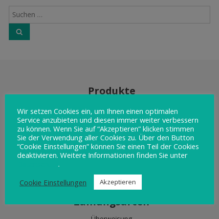
Produkte
Scanner
Wir setzen Cookies ein, um Ihnen einen optimalen
Service anzubieten und diesen immer weiter verbessern
Zubehör
zu können. Wenn Sie auf “Akzeptieren” klicken stimmen
Touchkasse
Sie der Verwendung aller Cookies zu. Über den Button
Kassen
“Cookie Einstellungen” können Sie einen Teil der Cookies
deaktivieren. Weitere Informationen finden Sie unter
Kundenbildschirme
Datenschutz
.
Bedienerbildschrime
Cookie Einstellungen
Akzeptieren
Zahlungsarten
Überweisung