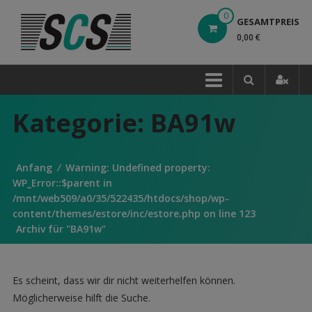
Direkt
0
GESAMTPREIS
zum
0,00 €
Inhalt
Kategorie:
BA91w
Anfang
⁄ Warning: Undefined property:
WP_Error::$parent in
/mnt/web509/a0/35/522435/htdocs/shop/wp-
content/themes/estore/inc/estore.php on line 123
Archiv für "BA91w"
Es scheint, dass wir dir nicht weiterhelfen können.
Möglicherweise hilft die Suche.